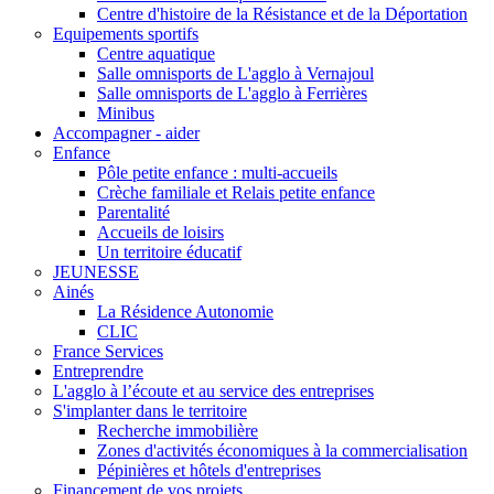
Centre d'histoire de la Résistance et de la Déportation
Equipements sportifs
Centre aquatique
Salle omnisports de L'agglo à Vernajoul
Salle omnisports de L'agglo à Ferrières
Minibus
Accompagner - aider
Enfance
Pôle petite enfance : multi-accueils
Crèche familiale et Relais petite enfance
Parentalité
Accueils de loisirs
Un territoire éducatif
JEUNESSE
Ainés
La Résidence Autonomie
CLIC
France Services
Entreprendre
L'agglo à l’écoute et au service des entreprises
S'implanter dans le territoire
Recherche immobilière
Zones d'activités économiques à la commercialisation
Pépinières et hôtels d'entreprises
Financement de vos projets