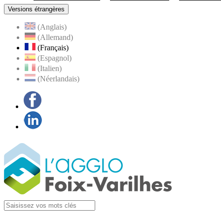
Versions étrangères
(Anglais)
(Allemand)
(Français)
(Espagnol)
(Italien)
(Néerlandais)
Facebook
LinkedIn
Visiter la page
Agglo Foix-Varilhes