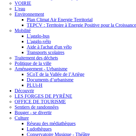
VOIRIE
L'eau
Environnement
Plan Climat Air Energie Territorial
TEPCV : Territoire à Energie Positive pour la Croissance
Mobilité
L'agglo-bus
L'agglo-vélo
Aide à l'achat d'un vélo
Transports scolaires
Traitement des déchets
Politique de la ville
Aménagement - Urbanisme
SCoT de la Vallée de l’Ariège
Documents d’urbanisme
PLUi-H
Découvrir
LES FORGES DE PYRÈNE
OFFICE DE TOURISME
Sentiers de randonnées
Bouger - se divertir
Culture
Réseau des médiathèques
Ludothèques
Conservatoire Musique - Théâtre