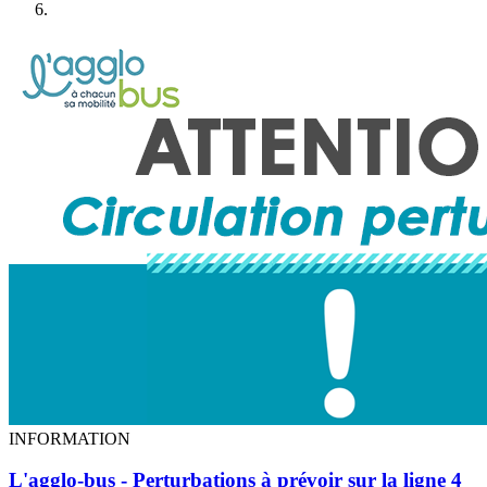
INFORMATION
L'agglo-bus - Perturbations à prévoir sur la ligne 4