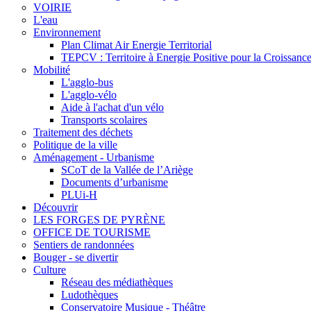
VOIRIE
L'eau
Environnement
Plan Climat Air Energie Territorial
TEPCV : Territoire à Energie Positive pour la Croissance
Mobilité
L'agglo-bus
L'agglo-vélo
Aide à l'achat d'un vélo
Transports scolaires
Traitement des déchets
Politique de la ville
Aménagement - Urbanisme
SCoT de la Vallée de l’Ariège
Documents d’urbanisme
PLUi-H
Découvrir
LES FORGES DE PYRÈNE
OFFICE DE TOURISME
Sentiers de randonnées
Bouger - se divertir
Culture
Réseau des médiathèques
Ludothèques
Conservatoire Musique - Théâtre