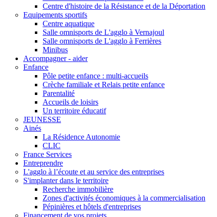
Centre d'histoire de la Résistance et de la Déportation
Equipements sportifs
Centre aquatique
Salle omnisports de L'agglo à Vernajoul
Salle omnisports de L'agglo à Ferrières
Minibus
Accompagner - aider
Enfance
Pôle petite enfance : multi-accueils
Crèche familiale et Relais petite enfance
Parentalité
Accueils de loisirs
Un territoire éducatif
JEUNESSE
Ainés
La Résidence Autonomie
CLIC
France Services
Entreprendre
L'agglo à l’écoute et au service des entreprises
S'implanter dans le territoire
Recherche immobilière
Zones d'activités économiques à la commercialisation
Pépinières et hôtels d'entreprises
Financement de vos projets