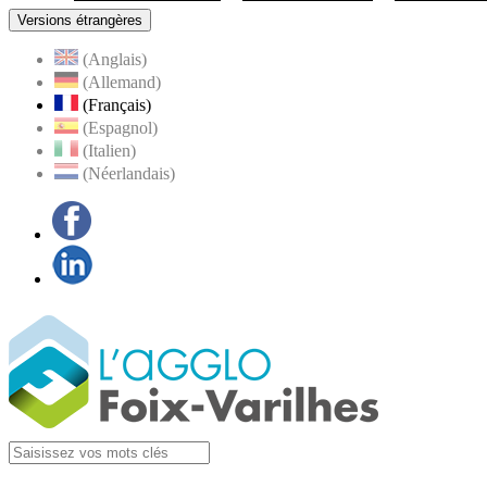
Versions étrangères
(Anglais)
(Allemand)
(Français)
(Espagnol)
(Italien)
(Néerlandais)
Facebook
LinkedIn
Visiter la page
Agglo Foix-Varilhes