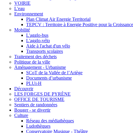
VOIRIE
L'eau
Environnement
Plan Climat Air Energie Territorial
TEPCV : Territoire à Energie Positive pour la Croissance
Mobilité
L'agglo-bus
L'agglo-vélo
Aide à l'achat d'un vélo
Transports scolaires
Traitement des déchets
Politique de la ville
Aménagement - Urbanisme
SCoT de la Vallée de l’Ariège
Documents d’urbanisme
PLUi-H
Découvrir
LES FORGES DE PYRÈNE
OFFICE DE TOURISME
Sentiers de randonnées
Bouger - se divertir
Culture
Réseau des médiathèques
Ludothèques
Conservatoire Musique - Théâtre