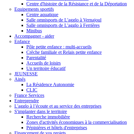
Centre d'histoire de la Résistance et de la Déportation
Equipements sportifs
Centre aquatique
Salle omnisports de L'agglo à Vernajoul
Salle omnisports de L'agglo à Ferrières
Minibus
Accompagner - aider
Enfance
Pôle petite enfance : multi-accueils
Crèche familiale et Relais petite enfance
Parentalité
Accueils de loisirs
Un territoire éducatif
JEUNESSE
Ainés
La Résidence Autonomie
CLIC
France Services
Entreprendre
L'agglo à l’écoute et au service des entreprises
S'implanter dans le territoire
Recherche immobilière
Zones d'activités économiques à la commercialisation
Pépinières et hôtels d'entreprises
Financement de vos projets