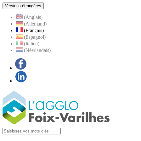
Versions étrangères
(Anglais)
(Allemand)
(Français)
(Espagnol)
(Italien)
(Néerlandais)
Facebook
LinkedIn
Visiter la page
Agglo Foix-Varilhes