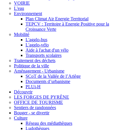
VOIRIE
L'eau
Environnement
Plan Climat Air Energie Territorial
TEPCV : Territoire à Energie Positive pour la
Croissance Verte
Mobilité
L'agglo-bus
L'agglo-vélo
Aide à l'achat d'un vélo
Transports scolaires
Traitement des déchets
Politique de la ville
Aménagement - Urbanisme
SCoT de la Vallée de l’Ariège
Documents d’urbanisme
PLUi-H
Découvrir
LES FORGES DE PYRÈNE
OFFICE DE TOURISME
Sentiers de randonnées
Bouger - se divertir
Culture
Réseau des médiathèques
Ludothèques