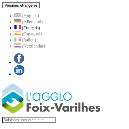
Versions étrangères
(Anglais)
(Allemand)
(Français)
(Espagnol)
(Italien)
(Néerlandais)
Facebook
LinkedIn
Visiter la page
Agglo Foix-Varilhes