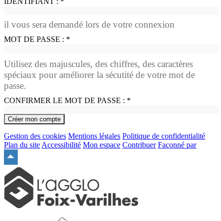
IDENTIFIANT :
*
il vous sera demandé lors de votre connexion
MOT DE PASSE :
*
Utilisez des majuscules, des chiffres, des caractères
spéciaux pour améliorer la sécutité de votre mot de
passe.
CONFIRMER LE MOT DE PASSE :
*
Gestion des cookies
Mentions légales
Politique de confidentialité
Plan du site
Accessibilité
Mon espace
Contribuer
Façonné par
Remonter
en
haut
du
site