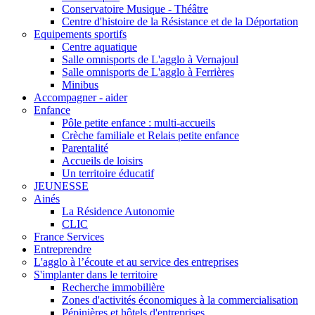
Conservatoire Musique - Théâtre
Centre d'histoire de la Résistance et de la Déportation
Equipements sportifs
Centre aquatique
Salle omnisports de L'agglo à Vernajoul
Salle omnisports de L'agglo à Ferrières
Minibus
Accompagner - aider
Enfance
Pôle petite enfance : multi-accueils
Crèche familiale et Relais petite enfance
Parentalité
Accueils de loisirs
Un territoire éducatif
JEUNESSE
Ainés
La Résidence Autonomie
CLIC
France Services
Entreprendre
L'agglo à l’écoute et au service des entreprises
S'implanter dans le territoire
Recherche immobilière
Zones d'activités économiques à la commercialisation
Pépinières et hôtels d'entreprises