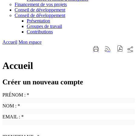
Financement de vos projets
Conseil de développement
Conseil de développement
Présentation
Groupes de travail
Contributions
Accueil
Mon espace
Part
Imprimer
Générer
sur
cette
le
les
page
flux
Accueil
rése
RSS
soci
Créer un nouveau compte
PRÉNOM :
*
NOM :
*
EMAIL :
*