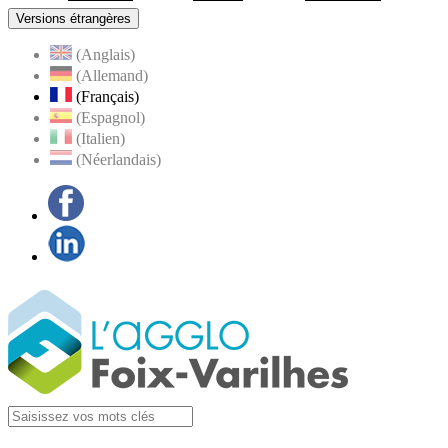
Versions étrangères
(Anglais)
(Allemand)
(Français)
(Espagnol)
(Italien)
(Néerlandais)
Facebook
LinkedIn
Visiter la page
Agglo Foix-Varilhes