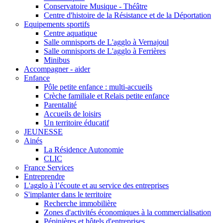
Conservatoire Musique - Théâtre
Centre d'histoire de la Résistance et de la Déportation
Equipements sportifs
Centre aquatique
Salle omnisports de L'agglo à Vernajoul
Salle omnisports de L'agglo à Ferrières
Minibus
Accompagner - aider
Enfance
Pôle petite enfance : multi-accueils
Crèche familiale et Relais petite enfance
Parentalité
Accueils de loisirs
Un territoire éducatif
JEUNESSE
Ainés
La Résidence Autonomie
CLIC
France Services
Entreprendre
L'agglo à l’écoute et au service des entreprises
S'implanter dans le territoire
Recherche immobilière
Zones d'activités économiques à la commercialisation
Pépinières et hôtels d'entreprises