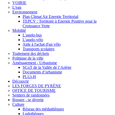
VOIRIE
L'eau
Environnement
Plan Climat Air Energie Territorial
TEPCV : Territoire à Energie Positive pour la
Croissance Verte
Mobilité
L'agglo-bus
L'agglo-vélo
Aide à l'achat d'un vélo
Transports scolaires
Traitement des déchets
Politique de la ville
Aménagement - Urbanisme
SCoT de la Vallée de l’Ariège
Documents d’urbanisme
PLUi-H
Découvrir
LES FORGES DE PYRÈNE
OFFICE DE TOURISME
Sentiers de randonnées
Bouger - se divertir
Culture
Réseau des médiathèques
Ludothèques