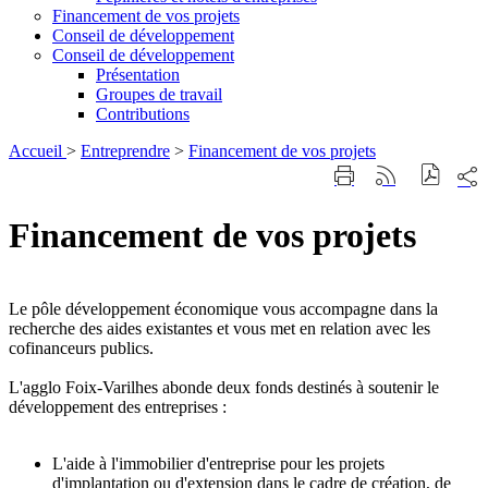
Financement de vos projets
Conseil de développement
Conseil de développement
Présentation
Groupes de travail
Contributions
Accueil
>
Entreprendre
>
Financement de vos projets
Part
Imprimer
Générer
sur
cette
le
les
page
flux
Financement de vos projets
rése
RSS
soci
Le pôle développement économique vous accompagne dans la
Financement de vos projets
recherche des aides existantes et vous met en relation avec les
cofinanceurs publics.
L'agglo Foix-Varilhes abonde deux fonds destinés à soutenir le
développement des entreprises :
L'aide à l'immobilier d'entreprise pour les projets
d'implantation ou d'extension dans le cadre de création, de