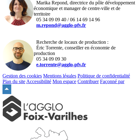
Marika Repond, directrice du pôle développement
économique et manager de centre-ville et de
territoire
05 34 09 09 40 / 06 14 69 14 96
m.repond@agglo-pfv.fr
Recherche de locaux de production :
Éric Torrente, conseiller en économie de
production
05 34 09 09 30
e.torrente@agglo-pfv.fr
Gestion des cookies
Mentions légales
Politique de confidentialité
Plan du site
Accessibilité
Mon espace
Contribuer
Façonné par
Remonter
en
haut
du
site