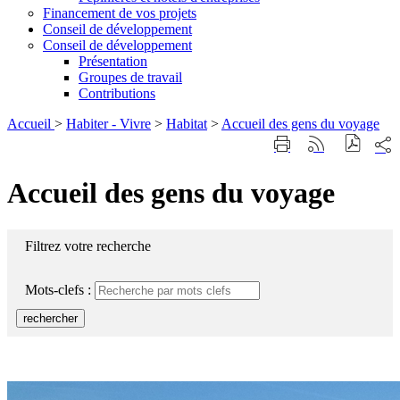
Financement de vos projets
Conseil de développement
Conseil de développement
Présentation
Groupes de travail
Contributions
Accueil
>
Habiter - Vivre
>
Habitat
>
Accueil des gens du voyage
Part
Imprimer
Générer
sur
cette
le
les
page
flux
Accueil des gens du voyage
rése
RSS
soci
Filtrez votre recherche
Mots-clefs :
rechercher