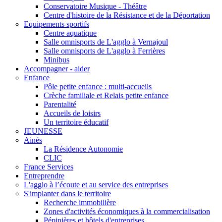
Conservatoire Musique - Théâtre
Centre d'histoire de la Résistance et de la Déportation
Equipements sportifs
Centre aquatique
Salle omnisports de L'agglo à Vernajoul
Salle omnisports de L'agglo à Ferrières
Minibus
Accompagner - aider
Enfance
Pôle petite enfance : multi-accueils
Crèche familiale et Relais petite enfance
Parentalité
Accueils de loisirs
Un territoire éducatif
JEUNESSE
Ainés
La Résidence Autonomie
CLIC
France Services
Entreprendre
L'agglo à l’écoute et au service des entreprises
S'implanter dans le territoire
Recherche immobilière
Zones d'activités économiques à la commercialisation
Pépinières et hôtels d'entreprises