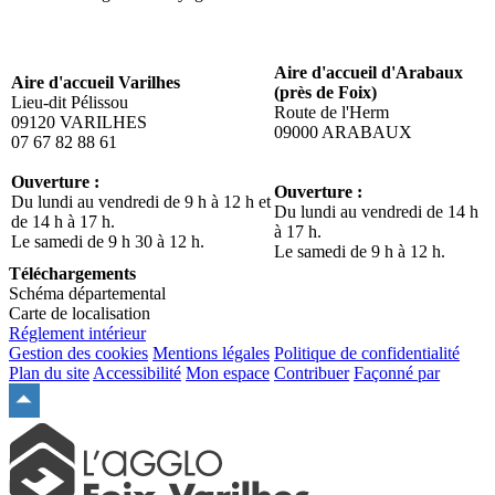
Aire d'accueil d'Arabaux
Aire d'accueil Varilhes
(près de Foix)
Lieu-dit Pélissou
Route de l'Herm
09120 VARILHES
09000 ARABAUX
07 67 82 88 61
07 67 82 88 61
Ouverture :
Ouverture :
Du lundi au vendredi de 9 h à 12 h et
Du lundi au vendredi de 14 h
de 14 h à 17 h.
à 17 h.
Le samedi de 9 h 30 à 12 h.
Le samedi de 9 h à 12 h.
Téléchargements
Schéma départemental
Carte de localisation
Réglement intérieur
Gestion des cookies
Mentions légales
Politique de confidentialité
Plan du site
Accessibilité
Mon espace
Contribuer
Façonné par
Remonter
en
haut
du
site