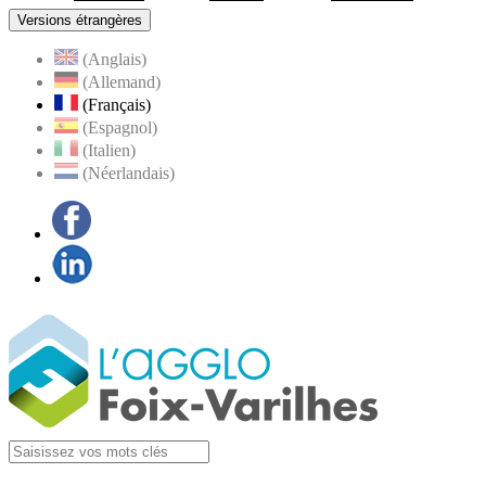
Versions étrangères
(Anglais)
(Allemand)
(Français)
(Espagnol)
(Italien)
(Néerlandais)
Facebook
LinkedIn
Visiter la page
Agglo Foix-Varilhes