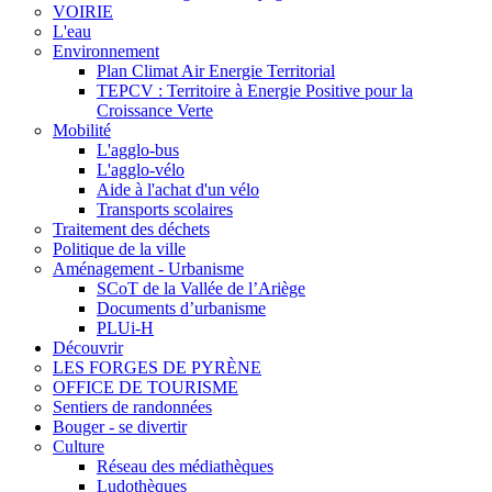
VOIRIE
L'eau
Environnement
Plan Climat Air Energie Territorial
TEPCV : Territoire à Energie Positive pour la
Croissance Verte
Mobilité
L'agglo-bus
L'agglo-vélo
Aide à l'achat d'un vélo
Transports scolaires
Traitement des déchets
Politique de la ville
Aménagement - Urbanisme
SCoT de la Vallée de l’Ariège
Documents d’urbanisme
PLUi-H
Découvrir
LES FORGES DE PYRÈNE
OFFICE DE TOURISME
Sentiers de randonnées
Bouger - se divertir
Culture
Réseau des médiathèques
Ludothèques