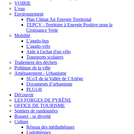
VOIRIE
L'eau
Environnement
Plan Climat Air Energie Territorial
TEPCV : Territoire à Energie Positive pour la
Croissance Verte
Mobilité
L'agglo-bus
L'agglo-vélo
Aide à l'achat d'un vélo
Transports scolaires
Traitement des déchets
Politique de la ville
Aménagement - Urbanisme
SCoT de la Vallée de l’Ariège
Documents d’urbanisme
PLUi-H
Découvrir
LES FORGES DE PYRÈNE
OFFICE DE TOURISME
Sentiers de randonnées
Bouger - se divertir
Culture
Réseau des médiathèques
Ludothèques