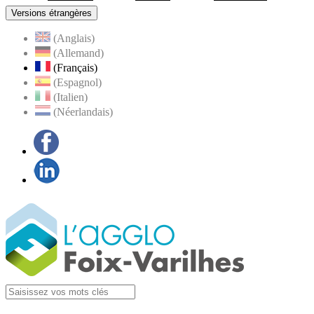
Versions étrangères
(Anglais)
(Allemand)
(Français)
(Espagnol)
(Italien)
(Néerlandais)
Facebook
LinkedIn
Visiter la page
Agglo Foix-Varilhes