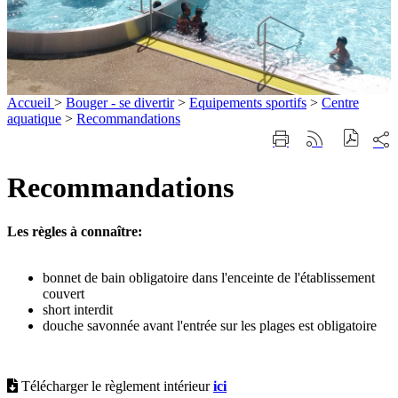
Accueil
>
Bouger - se divertir
>
Equipements sportifs
>
Centre
aquatique
>
Recommandations
Part
Imprimer
Générer
sur
cette
le
les
page
flux
Recommandations
rése
RSS
soci
Les règles à connaître:
Recommandations
bonnet de bain obligatoire dans l'enceinte de l'établissement
couvert
short interdit
douche savonnée avant l'entrée sur les plages est obligatoire
Télécharger le règlement intérieur
ici