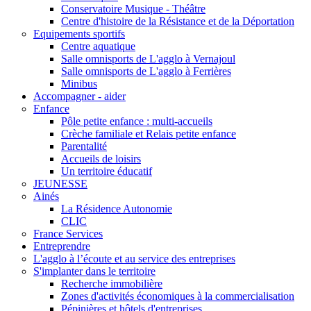
Conservatoire Musique - Théâtre
Centre d'histoire de la Résistance et de la Déportation
Equipements sportifs
Centre aquatique
Salle omnisports de L'agglo à Vernajoul
Salle omnisports de L'agglo à Ferrières
Minibus
Accompagner - aider
Enfance
Pôle petite enfance : multi-accueils
Crèche familiale et Relais petite enfance
Parentalité
Accueils de loisirs
Un territoire éducatif
JEUNESSE
Ainés
La Résidence Autonomie
CLIC
France Services
Entreprendre
L'agglo à l’écoute et au service des entreprises
S'implanter dans le territoire
Recherche immobilière
Zones d'activités économiques à la commercialisation
Pépinières et hôtels d'entreprises