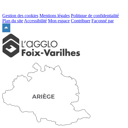
Gestion des cookies
Mentions légales
Politique de confidentialité
Plan du site
Accessibilité
Mon espace
Contribuer
Façonné par
Remonter
en
haut
du
site