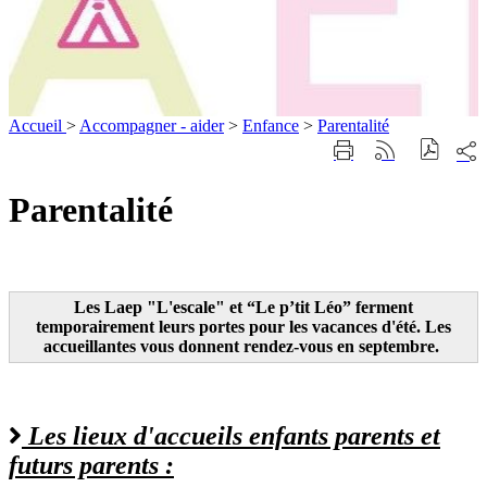
Accueil
>
Accompagner - aider
>
Enfance
>
Parentalité
Part
Imprimer
Générer
sur
cette
le
les
page
flux
Parentalité
rése
RSS
soci
Parentalité
Les Laep "L'escale" et “Le p’tit Léo” ferment
temporairement leurs portes pour les vacances d'été. Les
accueillantes vous donnent rendez-vous en septembre.
Les lieux d'accueils enfants parents et
futurs parents :