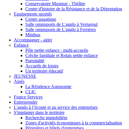
Conservatoire Musique - Théâtre
Centre d'histoire de la Résistance et de la Déportation
Equipements sportifs
Centre aquatique
Salle omnisports de L'agglo à Vernajoul
Salle omnisports de L'agglo à Ferrières
Minibus
Accompagner - aider
Enfance
Pôle petite enfance : multi-accueils
Crèche familiale et Relais petite enfance
Parentalité
Accueils de loisirs
Un territoire éducatif
JEUNESSE
Ainés
La Résidence Autonomie
CLIC
France Services
Entreprendre
L'agglo à l’écoute et au service des entreprises
S'implanter dans le territoire
Recherche immobilière
Zones d'activités économiques à la commercialisation
Pépinières et hôtels d'entreprises