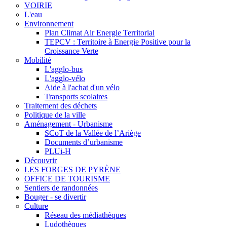
VOIRIE
L'eau
Environnement
Plan Climat Air Energie Territorial
TEPCV : Territoire à Energie Positive pour la
Croissance Verte
Mobilité
L'agglo-bus
L'agglo-vélo
Aide à l'achat d'un vélo
Transports scolaires
Traitement des déchets
Politique de la ville
Aménagement - Urbanisme
SCoT de la Vallée de l’Ariège
Documents d’urbanisme
PLUi-H
Découvrir
LES FORGES DE PYRÈNE
OFFICE DE TOURISME
Sentiers de randonnées
Bouger - se divertir
Culture
Réseau des médiathèques
Ludothèques