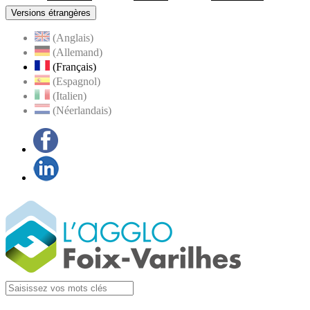
Versions étrangères
(Anglais)
(Allemand)
(Français)
(Espagnol)
(Italien)
(Néerlandais)
Facebook
LinkedIn
Visiter la page
Agglo Foix-Varilhes