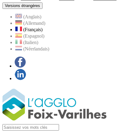
Versions étrangères
(Anglais)
(Allemand)
(Français)
(Espagnol)
(Italien)
(Néerlandais)
Facebook
LinkedIn
Visiter la page
Agglo Foix-Varilhes