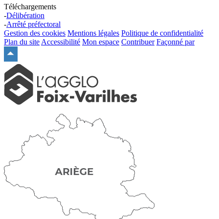
Téléchargements
-
Délibération
-
Arrêté préfectoral
Gestion des cookies
Mentions légales
Politique de confidentialité
Plan du site
Accessibilité
Mon espace
Contribuer
Façonné par
Remonter
en
haut
du
site