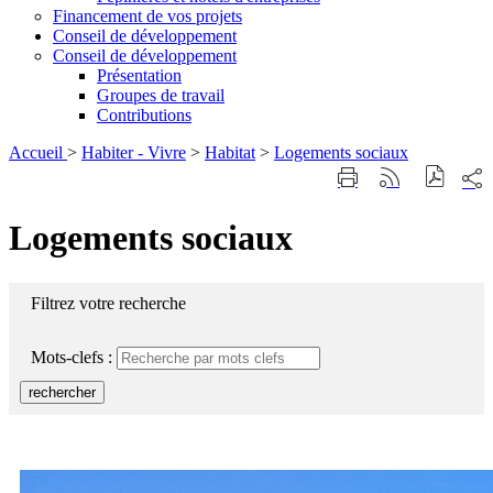
Financement de vos projets
Conseil de développement
Conseil de développement
Présentation
Groupes de travail
Contributions
Accueil
>
Habiter - Vivre
>
Habitat
>
Logements sociaux
Part
Imprimer
Générer
sur
cette
le
les
page
flux
Logements sociaux
rése
RSS
soci
Filtrez votre recherche
Mots-clefs :
rechercher