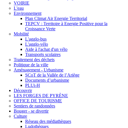
VOIRIE
L'eau
Environnement
Plan Climat Air Energie Territorial
TEPCV : Territoire à Energie Positive pour la
Croissance Verte
Mobilité
L'agglo-bus
L'agglo-vélo
Aide à l'achat d'un vélo
Transports scolaires
Traitement des déchets
Politique de la ville
Aménagement - Urbanisme
SCoT de la Vallée de l’Ariège
Documents d’urbanisme
PLUi-H
Découvrir
LES FORGES DE PYRÈNE
OFFICE DE TOURISME
Sentiers de randonnées
Bouger - se divertir
Culture
Réseau des médiathèques
Ludothèques