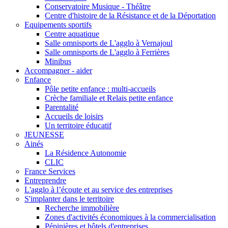
Conservatoire Musique - Théâtre
Centre d'histoire de la Résistance et de la Déportation
Equipements sportifs
Centre aquatique
Salle omnisports de L'agglo à Vernajoul
Salle omnisports de L'agglo à Ferrières
Minibus
Accompagner - aider
Enfance
Pôle petite enfance : multi-accueils
Crèche familiale et Relais petite enfance
Parentalité
Accueils de loisirs
Un territoire éducatif
JEUNESSE
Ainés
La Résidence Autonomie
CLIC
France Services
Entreprendre
L'agglo à l’écoute et au service des entreprises
S'implanter dans le territoire
Recherche immobilière
Zones d'activités économiques à la commercialisation
Pépinières et hôtels d'entreprises