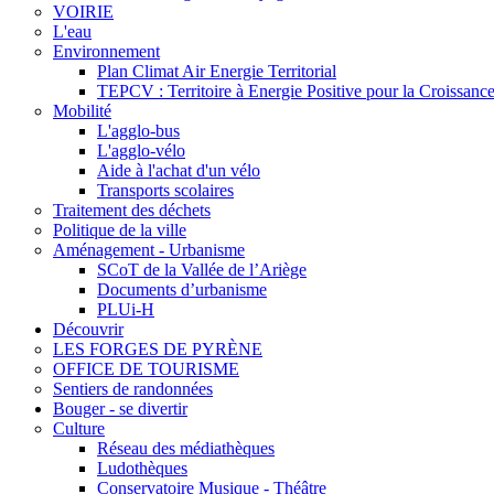
VOIRIE
L'eau
Environnement
Plan Climat Air Energie Territorial
TEPCV : Territoire à Energie Positive pour la Croissance
Mobilité
L'agglo-bus
L'agglo-vélo
Aide à l'achat d'un vélo
Transports scolaires
Traitement des déchets
Politique de la ville
Aménagement - Urbanisme
SCoT de la Vallée de l’Ariège
Documents d’urbanisme
PLUi-H
Découvrir
LES FORGES DE PYRÈNE
OFFICE DE TOURISME
Sentiers de randonnées
Bouger - se divertir
Culture
Réseau des médiathèques
Ludothèques
Conservatoire Musique - Théâtre