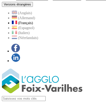
Versions étrangères
(Anglais)
(Allemand)
(Français)
(Espagnol)
(Italien)
(Néerlandais)
Facebook
LinkedIn
Visiter la page
Agglo Foix-Varilhes