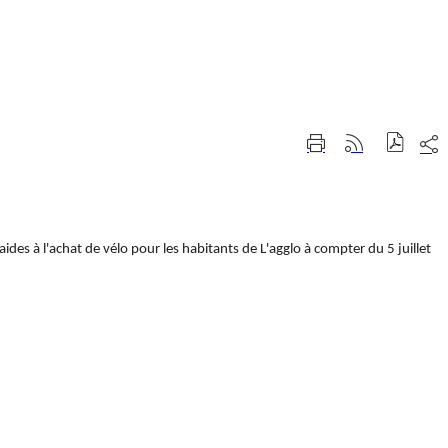
Part
Imprimer
Générer
sur
cette
le
les
page
flux
rése
RSS
soci
des à l'achat de vélo pour les habitants de L'agglo à compter du 5 juillet