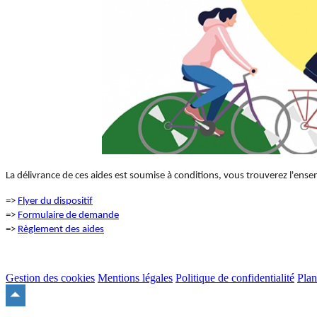
La délivrance de ces aides est soumise à conditions, vous trouverez l'ens
=>
Flyer du dispositif
=>
Formulaire de demande
=>
Règlement des aides
Gestion des cookies
Mentions légales
Politique de confidentialité
Plan
Remonter
en
haut