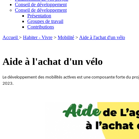
Conseil de développement
Conseil de développement
Présentation
Groupes de travail
Contributions
Accueil
>
Habiter - Vivre
>
Mobilité
>
Aide à l'achat d'un vélo
Aide à l'achat d'un vélo
Le développement des mobilités actives est une composante forte du projet d
Aide à l'achat d'un vélo
2023.