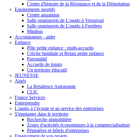
Centre d'histoire de la Résistance et de la Déportation
Equipements sportifs
Centre aquatique
Salle omnisports de L'agglo à Vernajoul
Salle omnisports de L'agglo à Ferrières
Minibus
Accompagner - aider
Enfance
Pôle petite enfance : multi-accueils
Crèche familiale et Relais petite enfance
Parentalité
Accueils de loisirs
Un territoire éducatif
JEUNESSE
Ainés
La Résidence Autonomie
CLIC
France Services
Entreprendre
L'agglo à l’écoute et au service des entreprises
S'implanter dans le territoire
Recherche immobilière
Zones d'activités économiques à la commercialisation
Pépinières et hôtels d'entreprises
Financement de vos projets