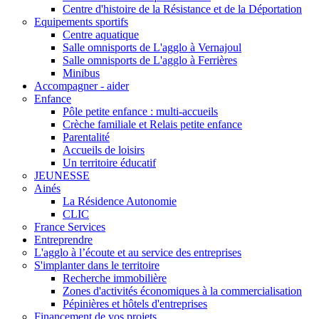
Centre d'histoire de la Résistance et de la Déportation
Equipements sportifs
Centre aquatique
Salle omnisports de L'agglo à Vernajoul
Salle omnisports de L'agglo à Ferrières
Minibus
Accompagner - aider
Enfance
Pôle petite enfance : multi-accueils
Crèche familiale et Relais petite enfance
Parentalité
Accueils de loisirs
Un territoire éducatif
JEUNESSE
Ainés
La Résidence Autonomie
CLIC
France Services
Entreprendre
L'agglo à l’écoute et au service des entreprises
S'implanter dans le territoire
Recherche immobilière
Zones d'activités économiques à la commercialisation
Pépinières et hôtels d'entreprises
Financement de vos projets