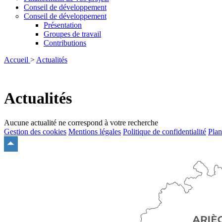
Conseil de développement
Conseil de développement
Présentation
Groupes de travail
Contributions
Accueil
>
Actualités
Actualités
Aucune actualité ne correspond à votre recherche
Gestion des cookies
Mentions légales
Politique de confidentialité
Plan
Remonter
en
haut
du
site