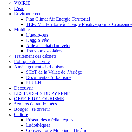
VOIRIE
L'eau
Environnement
Plan Climat Air Energie Territorial
TEPCV : Territoire à Energie Positive pour la Croissance
Mobilité
L'agglo-bus
L'agglo-vélo
Aide à l'achat d'un vélo
Transports scolaires
Traitement des déchets
Politique de la ville
Aménagement - Urbanisme
SCoT de la Vallée de l’Ariège
Documents d’urbanisme
PLUi-H
Découvrir
LES FORGES DE PYRÈNE
OFFICE DE TOURISME
Sentiers de randonnées
Bouger - se divertir
Culture
Réseau des médiathèques
Ludothèques
Conservatoire Musique - Théâtre