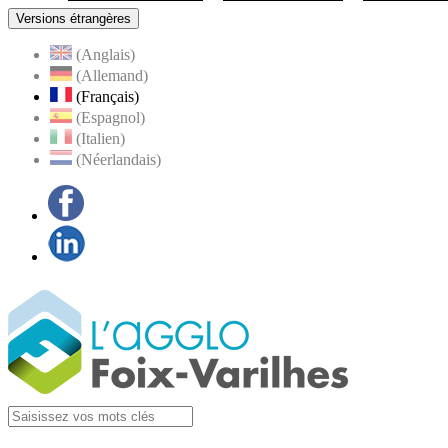
Versions étrangères
(Anglais)
(Allemand)
(Français)
(Espagnol)
(Italien)
(Néerlandais)
Facebook
LinkedIn
Visiter la page
Agglo Foix-Varilhes