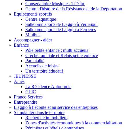
Conservatoire Musique - Théâtre
Centre d'histoire de la Résistance et de la Déportation
Equipements sportifs
Centre aquatique
Salle omnisports de L'agglo à Vernajoul
Salle omnisports de L'agglo à Ferrières
Minibus
Accompagner - aider
Enfance
Pôle petite enfance : multi-accueils
Crèche familiale et Relais petite enfance
Parentalité
Accueils de loisirs
Un territoire éducatif
JEUNESSE
Ainés
La Résidence Autonomie
CLIC
France Services
Entreprendre
L'agglo à l’écoute et au service des entreprises
S'implanter dans le territoire
Recherche immobilière
Zones d'activités économiques à la commercialisation
Pépinières et hôtels d'entreprises