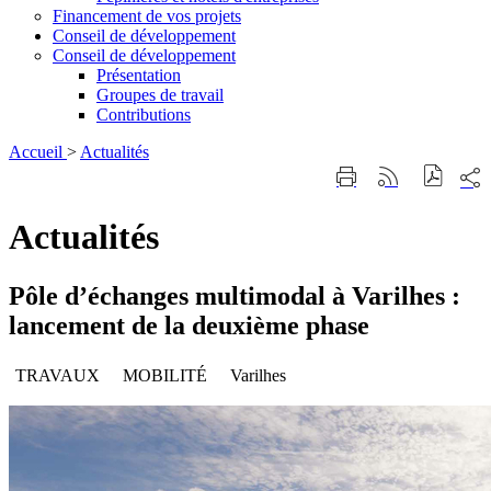
Financement de vos projets
Conseil de développement
Conseil de développement
Présentation
Groupes de travail
Contributions
Accueil
>
Actualités
Part
Imprimer
Générer
sur
cette
le
les
page
flux
Actualités
rése
RSS
soci
Pôle d’échanges multimodal à Varilhes :
lancement de la deuxième phase
TRAVAUX
MOBILITÉ
Varilhes