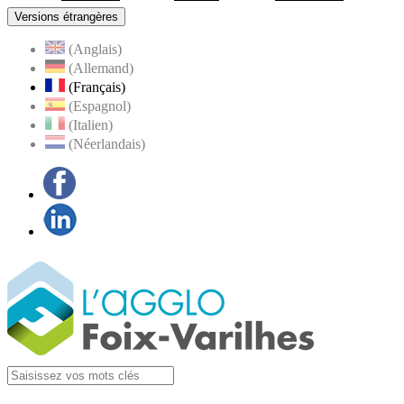
Versions étrangères
(Anglais)
(Allemand)
(Français)
(Espagnol)
(Italien)
(Néerlandais)
Facebook
LinkedIn
Visiter la page
Agglo Foix-Varilhes