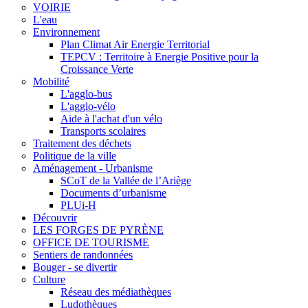
VOIRIE
L'eau
Environnement
Plan Climat Air Energie Territorial
TEPCV : Territoire à Energie Positive pour la
Croissance Verte
Mobilité
L'agglo-bus
L'agglo-vélo
Aide à l'achat d'un vélo
Transports scolaires
Traitement des déchets
Politique de la ville
Aménagement - Urbanisme
SCoT de la Vallée de l’Ariège
Documents d’urbanisme
PLUi-H
Découvrir
LES FORGES DE PYRÈNE
OFFICE DE TOURISME
Sentiers de randonnées
Bouger - se divertir
Culture
Réseau des médiathèques
Ludothèques