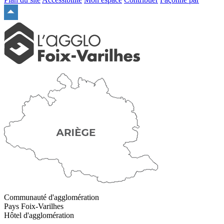
Remonter
en
haut
du
site
Communauté d'agglomération
Pays Foix-Varilhes
Hôtel d'agglomération