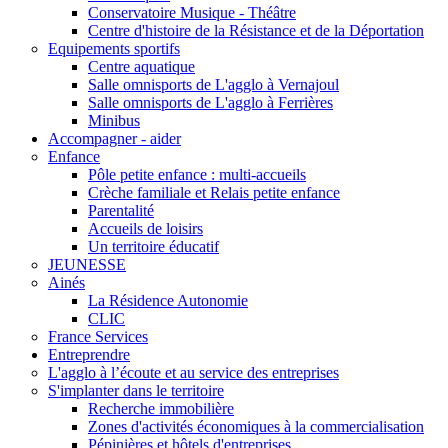
Conservatoire Musique - Théâtre
Centre d'histoire de la Résistance et de la Déportation
Equipements sportifs
Centre aquatique
Salle omnisports de L'agglo à Vernajoul
Salle omnisports de L'agglo à Ferrières
Minibus
Accompagner - aider
Enfance
Pôle petite enfance : multi-accueils
Crèche familiale et Relais petite enfance
Parentalité
Accueils de loisirs
Un territoire éducatif
JEUNESSE
Ainés
La Résidence Autonomie
CLIC
France Services
Entreprendre
L'agglo à l’écoute et au service des entreprises
S'implanter dans le territoire
Recherche immobilière
Zones d'activités économiques à la commercialisation
Pépinières et hôtels d'entreprises