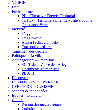
VOIRIE
L'eau
Environnement
Plan Climat Air Energie Territorial
TEPCV : Territoire à Energie Positive pour la
Croissance Verte
Mobilité
L'agglo-bus
L'agglo-vélo
Aide à l'achat d'un vélo
Transports scolaires
Traitement des déchets
Politique de la ville
Aménagement - Urbanisme
SCoT de la Vallée de l’Ariège
Documents d’urbanisme
PLUi-H
Découvrir
LES FORGES DE PYRÈNE
OFFICE DE TOURISME
Sentiers de randonnées
Bouger - se divertir
Culture
Réseau des médiathèques
Ludothèques