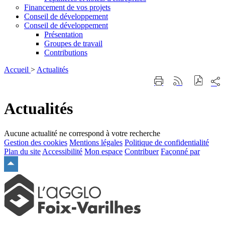
Financement de vos projets
Conseil de développement
Conseil de développement
Présentation
Groupes de travail
Contributions
Accueil
>
Actualités
Part
Imprimer
Générer
sur
cette
le
les
page
flux
Actualités
rése
RSS
soci
Aucune actualité ne correspond à votre recherche
Gestion des cookies
Mentions légales
Politique de confidentialité
Plan du site
Accessibilité
Mon espace
Contribuer
Façonné par
Remonter
en
haut
du
site