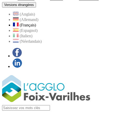
Versions étrangères
(Anglais)
(Allemand)
(Français)
(Espagnol)
(Italien)
(Néerlandais)
Facebook
LinkedIn
Visiter la page
Agglo Foix-Varilhes