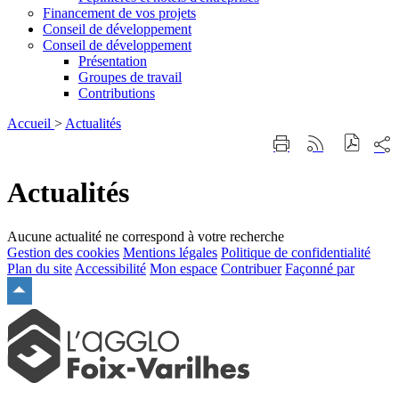
Financement de vos projets
Conseil de développement
Conseil de développement
Présentation
Groupes de travail
Contributions
Accueil
>
Actualités
Part
Imprimer
Générer
sur
cette
le
les
page
flux
Actualités
rése
RSS
soci
Aucune actualité ne correspond à votre recherche
Gestion des cookies
Mentions légales
Politique de confidentialité
Plan du site
Accessibilité
Mon espace
Contribuer
Façonné par
Remonter
en
haut
du
site