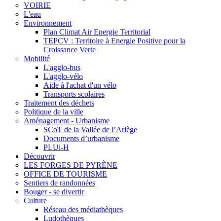
VOIRIE
L'eau
Environnement
Plan Climat Air Energie Territorial
TEPCV : Territoire à Energie Positive pour la
Croissance Verte
Mobilité
L'agglo-bus
L'agglo-vélo
Aide à l'achat d'un vélo
Transports scolaires
Traitement des déchets
Politique de la ville
Aménagement - Urbanisme
SCoT de la Vallée de l’Ariège
Documents d’urbanisme
PLUi-H
Découvrir
LES FORGES DE PYRÈNE
OFFICE DE TOURISME
Sentiers de randonnées
Bouger - se divertir
Culture
Réseau des médiathèques
Ludothèques