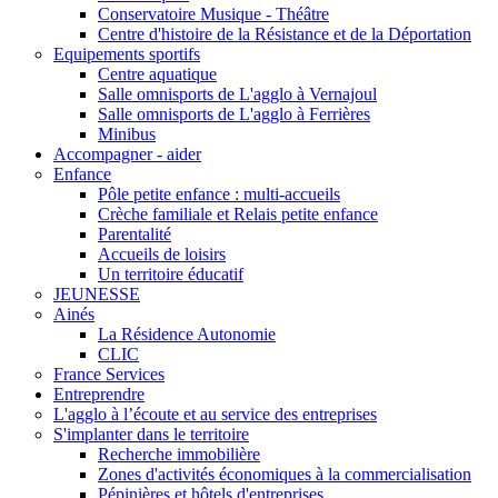
Conservatoire Musique - Théâtre
Centre d'histoire de la Résistance et de la Déportation
Equipements sportifs
Centre aquatique
Salle omnisports de L'agglo à Vernajoul
Salle omnisports de L'agglo à Ferrières
Minibus
Accompagner - aider
Enfance
Pôle petite enfance : multi-accueils
Crèche familiale et Relais petite enfance
Parentalité
Accueils de loisirs
Un territoire éducatif
JEUNESSE
Ainés
La Résidence Autonomie
CLIC
France Services
Entreprendre
L'agglo à l’écoute et au service des entreprises
S'implanter dans le territoire
Recherche immobilière
Zones d'activités économiques à la commercialisation
Pépinières et hôtels d'entreprises