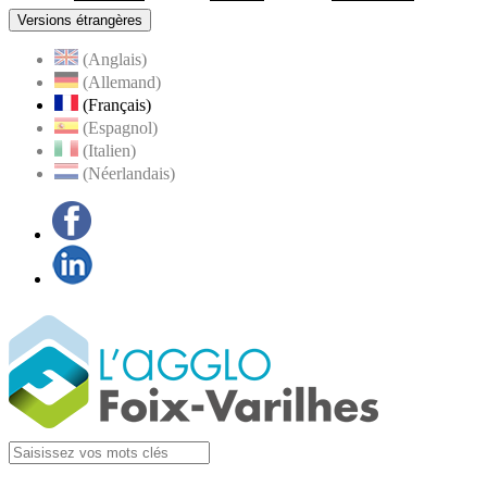
Versions étrangères
(Anglais)
(Allemand)
(Français)
(Espagnol)
(Italien)
(Néerlandais)
Facebook
LinkedIn
Visiter la page
Agglo Foix-Varilhes