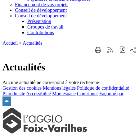
Financement de vos projets
Conseil de développement
Conseil de développement
Présentation
Groupes de travail
Contributions
Accueil
>
Actualités
Part
Imprimer
Générer
sur
cette
le
les
page
flux
Actualités
rése
RSS
soci
Aucune actualité ne correspond à votre recherche
Gestion des cookies
Mentions légales
Politique de confidentialité
Plan du site
Accessibilité
Mon espace
Contribuer
Façonné par
Remonter
en
haut
du
site