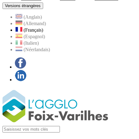
Versions étrangères
(Anglais)
(Allemand)
(Français)
(Espagnol)
(Italien)
(Néerlandais)
Facebook
LinkedIn
Visiter la page
Agglo Foix-Varilhes