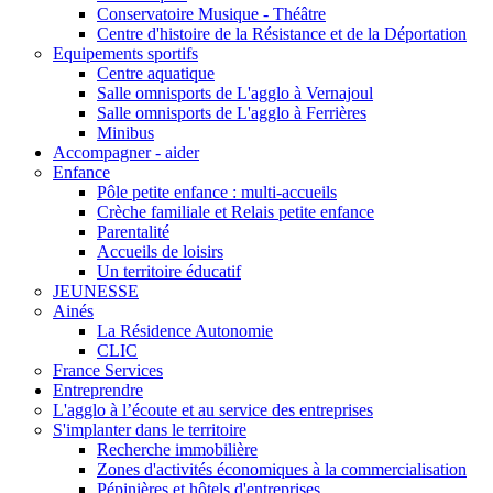
Conservatoire Musique - Théâtre
Centre d'histoire de la Résistance et de la Déportation
Equipements sportifs
Centre aquatique
Salle omnisports de L'agglo à Vernajoul
Salle omnisports de L'agglo à Ferrières
Minibus
Accompagner - aider
Enfance
Pôle petite enfance : multi-accueils
Crèche familiale et Relais petite enfance
Parentalité
Accueils de loisirs
Un territoire éducatif
JEUNESSE
Ainés
La Résidence Autonomie
CLIC
France Services
Entreprendre
L'agglo à l’écoute et au service des entreprises
S'implanter dans le territoire
Recherche immobilière
Zones d'activités économiques à la commercialisation
Pépinières et hôtels d'entreprises