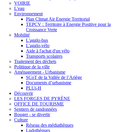
VOIRIE
L'eau
Environnement
Plan Climat Air Energie Territorial
TEPCV : Territoire à Energie Positive pour la
Croissance Verte
Mobilité
L'agglo-bus
L'agglo-vélo
Aide à l'achat d'un vélo
Transports scolaires
Traitement des déchets
Politique de la ville
Aménagement - Urbanisme
SCoT de la Vallée de l’Ariège
Documents d’urbanisme
PLUi-H
Découvrir
LES FORGES DE PYRÈNE
OFFICE DE TOURISME
Sentiers de randonnées
Bouger - se divertir
Culture
Réseau des médiathèques
Ludothèques