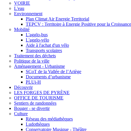
VOIRIE
L'eau
Environnement
Plan Climat Air Energie Territorial
TEPCV : Territoire à Energie Positive pour la Croissance
Mobilité
L'agglo-bus
L'agglo-vélo
Aide à l'achat d'un vélo
Transports scolaires
Traitement des déchets
Politique de la ville
Aménagement - Urbanisme
SCoT de la Vallée de l’Ariège
Documents d’urbanisme
PLUi-H
Découvrir
LES FORGES DE PYRÈNE
OFFICE DE TOURISME
Sentiers de randonnées
Bouger - se divertir
Culture
Réseau des médiathèques
Ludothèques
Conservatoire Musique - Théâtre