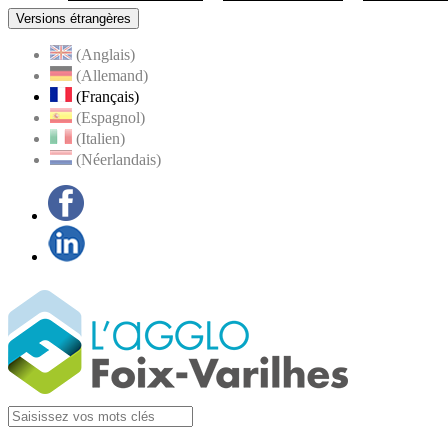
Versions étrangères
(Anglais)
(Allemand)
(Français)
(Espagnol)
(Italien)
(Néerlandais)
Facebook
LinkedIn
Visiter la page
Agglo Foix-Varilhes