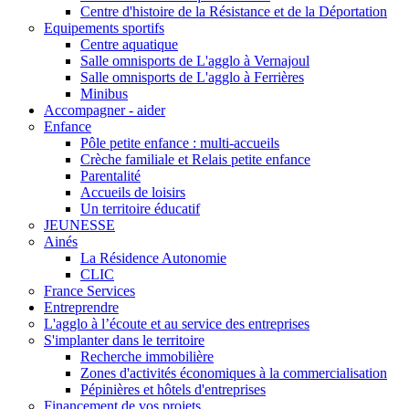
Centre d'histoire de la Résistance et de la Déportation
Equipements sportifs
Centre aquatique
Salle omnisports de L'agglo à Vernajoul
Salle omnisports de L'agglo à Ferrières
Minibus
Accompagner - aider
Enfance
Pôle petite enfance : multi-accueils
Crèche familiale et Relais petite enfance
Parentalité
Accueils de loisirs
Un territoire éducatif
JEUNESSE
Ainés
La Résidence Autonomie
CLIC
France Services
Entreprendre
L'agglo à l’écoute et au service des entreprises
S'implanter dans le territoire
Recherche immobilière
Zones d'activités économiques à la commercialisation
Pépinières et hôtels d'entreprises
Financement de vos projets