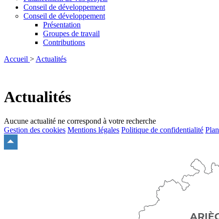
Conseil de développement
Conseil de développement
Présentation
Groupes de travail
Contributions
Accueil
>
Actualités
Actualités
Aucune actualité ne correspond à votre recherche
Gestion des cookies
Mentions légales
Politique de confidentialité
Plan
Remonter
en
haut
du
site