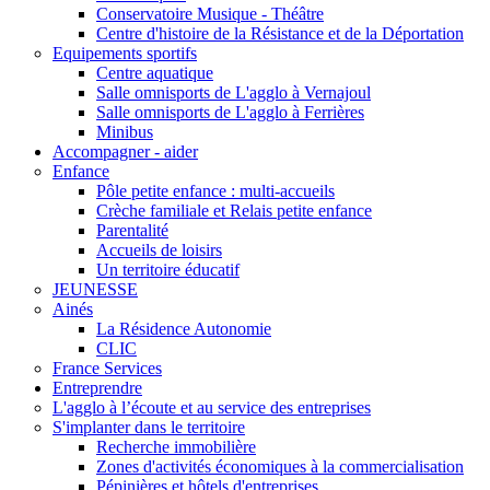
Conservatoire Musique - Théâtre
Centre d'histoire de la Résistance et de la Déportation
Equipements sportifs
Centre aquatique
Salle omnisports de L'agglo à Vernajoul
Salle omnisports de L'agglo à Ferrières
Minibus
Accompagner - aider
Enfance
Pôle petite enfance : multi-accueils
Crèche familiale et Relais petite enfance
Parentalité
Accueils de loisirs
Un territoire éducatif
JEUNESSE
Ainés
La Résidence Autonomie
CLIC
France Services
Entreprendre
L'agglo à l’écoute et au service des entreprises
S'implanter dans le territoire
Recherche immobilière
Zones d'activités économiques à la commercialisation
Pépinières et hôtels d'entreprises