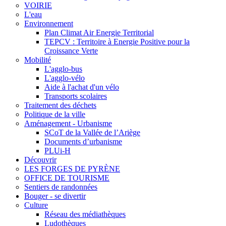
VOIRIE
L'eau
Environnement
Plan Climat Air Energie Territorial
TEPCV : Territoire à Energie Positive pour la
Croissance Verte
Mobilité
L'agglo-bus
L'agglo-vélo
Aide à l'achat d'un vélo
Transports scolaires
Traitement des déchets
Politique de la ville
Aménagement - Urbanisme
SCoT de la Vallée de l’Ariège
Documents d’urbanisme
PLUi-H
Découvrir
LES FORGES DE PYRÈNE
OFFICE DE TOURISME
Sentiers de randonnées
Bouger - se divertir
Culture
Réseau des médiathèques
Ludothèques