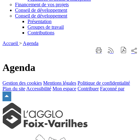
Financement de vos projets
Conseil de développement
Conseil de développement
Présentation
Groupes de travail
Contributions
Accueil
>
Agenda
Part
Imprimer
Générer
sur
cette
le
les
page
flux
Agenda
rése
RSS
soci
Gestion des cookies
Mentions légales
Politique de confidentialité
Plan du site
Accessibilité
Mon espace
Contribuer
Façonné par
Remonter
en
haut
du
site