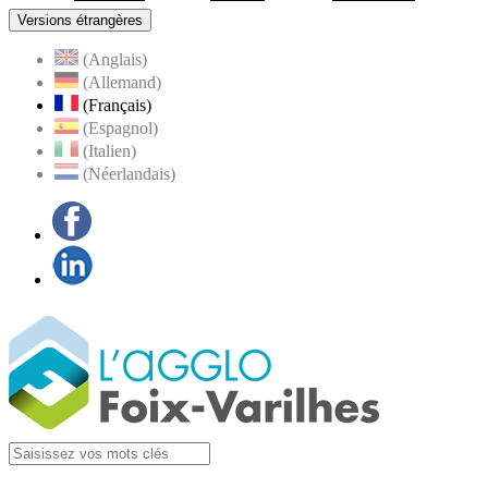
Versions étrangères
(Anglais)
(Allemand)
(Français)
(Espagnol)
(Italien)
(Néerlandais)
Facebook
LinkedIn
Visiter la page
Agglo Foix-Varilhes