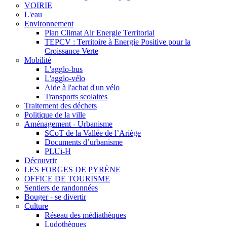
VOIRIE
L'eau
Environnement
Plan Climat Air Energie Territorial
TEPCV : Territoire à Energie Positive pour la
Croissance Verte
Mobilité
L'agglo-bus
L'agglo-vélo
Aide à l'achat d'un vélo
Transports scolaires
Traitement des déchets
Politique de la ville
Aménagement - Urbanisme
SCoT de la Vallée de l’Ariège
Documents d’urbanisme
PLUi-H
Découvrir
LES FORGES DE PYRÈNE
OFFICE DE TOURISME
Sentiers de randonnées
Bouger - se divertir
Culture
Réseau des médiathèques
Ludothèques