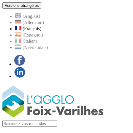
Versions étrangères
(Anglais)
(Allemand)
(Français)
(Espagnol)
(Italien)
(Néerlandais)
Facebook
LinkedIn
Visiter la page
Agglo Foix-Varilhes