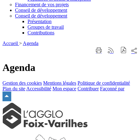
Financement de vos projets
Conseil de développement
Conseil de développement
Présentation
Groupes de travail
Contributions
Accueil
>
Agenda
Part
Imprimer
Générer
sur
cette
le
les
page
flux
Agenda
rése
RSS
soci
Gestion des cookies
Mentions légales
Politique de confidentialité
Plan du site
Accessibilité
Mon espace
Contribuer
Façonné par
Remonter
en
haut
du
site