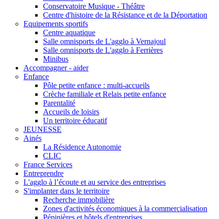
Conservatoire Musique - Théâtre
Centre d'histoire de la Résistance et de la Déportation
Equipements sportifs
Centre aquatique
Salle omnisports de L'agglo à Vernajoul
Salle omnisports de L'agglo à Ferrières
Minibus
Accompagner - aider
Enfance
Pôle petite enfance : multi-accueils
Crèche familiale et Relais petite enfance
Parentalité
Accueils de loisirs
Un territoire éducatif
JEUNESSE
Ainés
La Résidence Autonomie
CLIC
France Services
Entreprendre
L'agglo à l’écoute et au service des entreprises
S'implanter dans le territoire
Recherche immobilière
Zones d'activités économiques à la commercialisation
Pépinières et hôtels d'entreprises